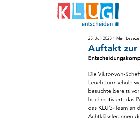
25. Juli 2023
1 Min. Lesezei
Auftakt zu
Entscheidungskompe
Die Viktor-von-Schef
Leuchtturmschule wer
besuchte bereits vor
hochmotiviert, das Pr
das KLUG-Team an di
Achtklässler:innen du