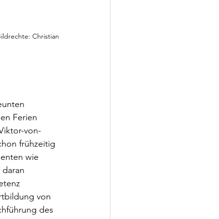
ldrechte: Christian 
eunten 
gen Ferien 
Viktor-von-
hon frühzeitig 
menten wie 
 daran 
etenz 
rtbildung von 
chführung des 