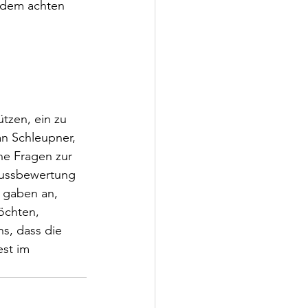
t dem achten 
tzen, ein zu 
an Schleupner, 
ne Fragen zur 
lussbewertung 
 gaben an, 
öchten, 
s, dass die 
st im 