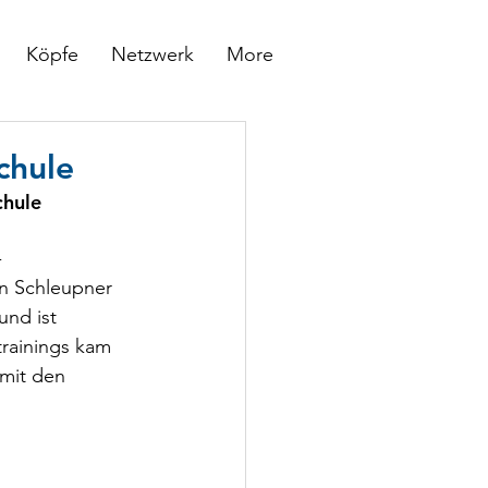
Köpfe
Netzwerk
More
chule
chule
-
an Schleupner 
nd ist 
trainings kam 
mit den 