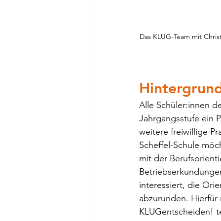
Das KLUG-Team mit Christia
Hintergrun
Alle Schüler:innen d
Jahrgangsstufe ein P
weitere freiwillige P
Scheffel-Schule möch
mit der Berufsorient
Betriebserkundungen
interessiert, die Or
abzurunden. Hierfür 
KLUGentscheiden! te