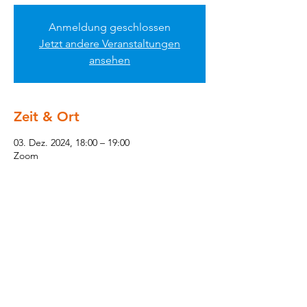
Anmeldung geschlossen
Jetzt andere Veranstaltungen
ansehen
Zeit & Ort
03. Dez. 2024, 18:00 – 19:00
Zoom
Impressum & Rechtliches
KLUGentscheiden! Wiki
© 2025 Johannes Siebert